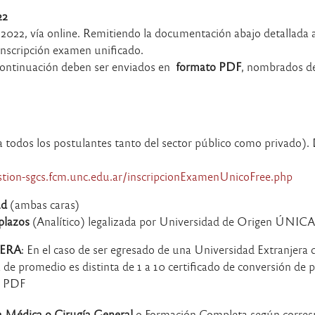
22
e 2022, vía online. Remitiendo la documentación abajo detallada a
inscripción examen unificado.
 continuación deben ser enviados en
formato PDF
, nombrados de
a todos los postulantes tanto del sector público como privado). 
estion-sgcs.fcm.unc.edu.ar/inscripcionExamenUnicoFree.php
ad
(ambas caras)
aplazos
(Analítico) legalizada por Universidad de Origen ÚN
ERA
: En el caso de ser egresado de una Universidad Extranjera
a de promedio es distinta de 1 a 10 certificado de conversión de
o PDF
ca Médica o Cirugía General
o Formación Completa según corresp