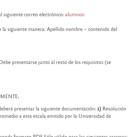
l siguiente correo electrónico:
alumnos-
 la siguiente manera: Apellido nombre – contenido del
Debe presentarse junto al resto de los requisitos (se
ICAMENTE
.
 deberá presentar la siguiente documentación:
1)
Resolución
 promedio a esta escala emitido por la Universidad de
onda.Formato PDF Sólo válido para las siguientes carreras: