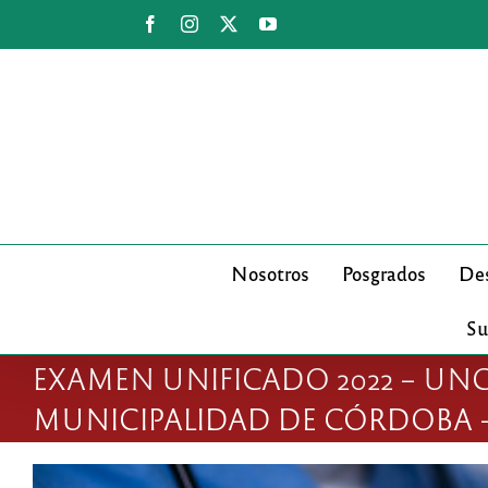
Saltar
Facebook
Instagram
X
YouTube
al
contenido
Nosotros
Posgrados
Des
Su
EXAMEN UNIFICADO 2022 – UNC-
MUNICIPALIDAD DE CÓRDOBA –