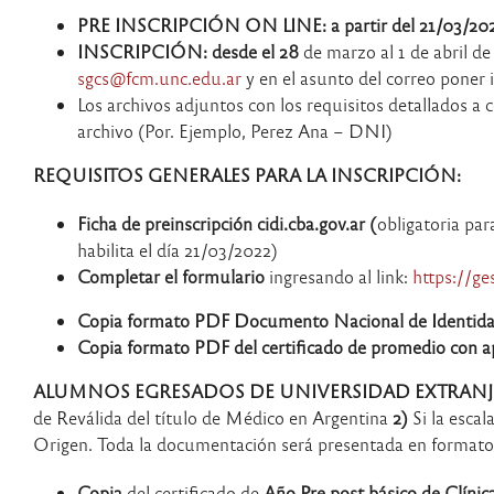
PRE INSCRIPCIÓN ON LINE:
a partir del 21/03/20
INSCRIPCIÓN:
desde el 28
de marzo al 1 de abril d
sgcs@fcm.unc.edu.ar
y en el asunto del correo poner 
Los archivos adjuntos con los requisitos detallados a
archivo (Por. Ejemplo, Perez Ana – DNI)
REQUISITOS GENERALES PARA LA INSCRIPCIÓN:
Ficha de preinscripción cidi.cba.gov.ar (
obligatoria par
habilita el día 21/03/2022)
Completar el formulario
ingresando al link:
https://g
Copia formato PDF Documento Nacional de Identid
Copia formato PDF del certificado de promedio con 
ALUMNOS EGRESADOS DE UNIVERSIDAD EXTRANJ
de Reválida del título de Médico en Argentina
2)
Si la escal
Origen. Toda la documentación será presentada en format
Copia
del certificado de
Año Pre post básico de Clíni