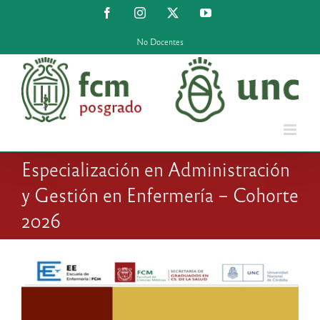
Saltar
Facebook
Instagram
X
YouTube
al
contenido
No Docentes
Especialización en Administración
y Gestión en Enfermería – Cohorte
2026