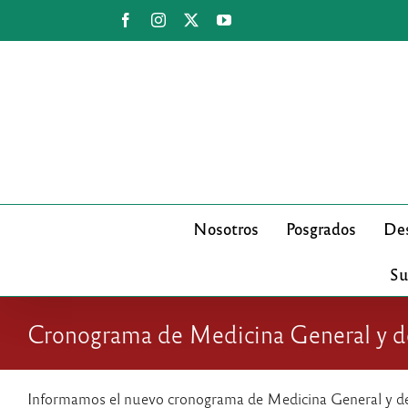
Saltar
Facebook
Instagram
X
YouTube
al
contenido
Nosotros
Posgrados
Des
Su
Cronograma de Medicina General y d
Informamos el nuevo cronograma de Medicina General y de